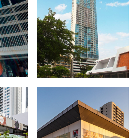
t
Serenity at the Bay
CIALES
PROYECTOS RESIDENCIALES
El
Downtown at Obarrio