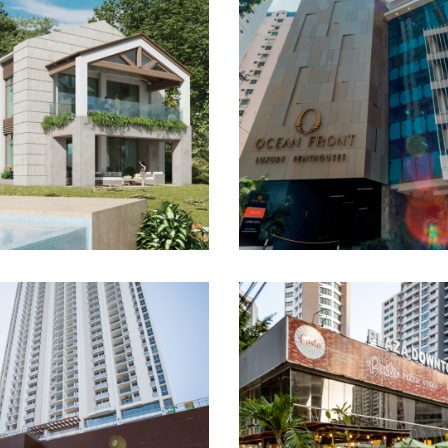
h Club Contadora
Ocean Fron
OYECTOS DE PLAYA
PROYECTOS RESIDEN
Downtown at 
ndado Gardens
Cangrejo