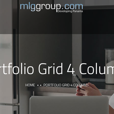
tfolio Grid 4 Col
HOME
PORTFOLIO GRID 4 COLUMNS