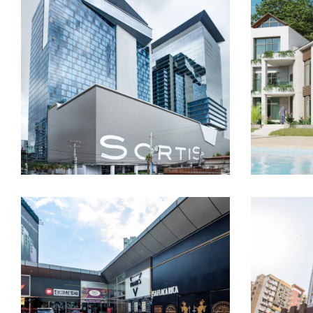
Sortis Business Tower
Beac
PROYECTOS COMERCIALES
PR
Downtown costa del
Co
este